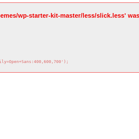
hemes/wp-starter-kit-master/less/slick.less' was
ily=Open+Sans:400,600,700');