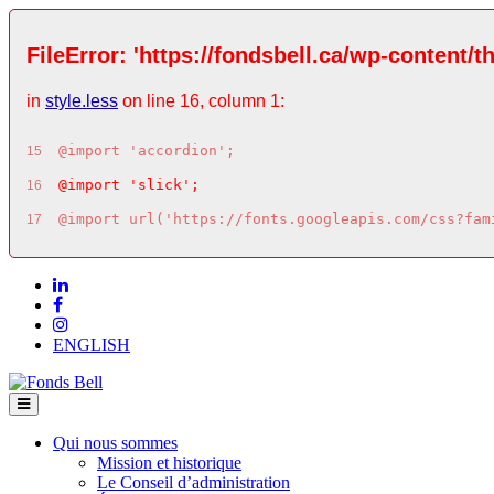
FileError: 'https://fondsbell.ca/wp-content/t
in
style.less
on line 16, column 1:
@import 'accordion';
15
@import 'slick';
16
@import url('https://fonts.googleapis.com/css?fam
17
ENGLISH
Qui nous sommes
Mission et historique
Le Conseil d’administration