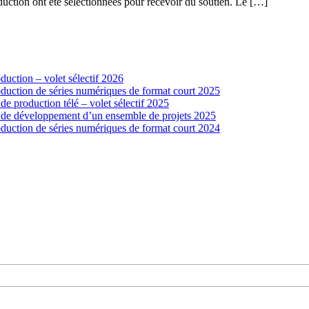
ction ont été sélectionnées pour recevoir du soutien. Le […]
uction – volet sélectif 2026
duction de séries numériques de format court 2025
 production télé – volet sélectif 2025
 de développement d’un ensemble de projets 2025
duction de séries numériques de format court 2024