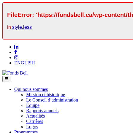
FileError: 'https://fondsbell.ca/wp-content/t
in
style.less
ENGLISH
Qui nous sommes
Mission et historique
Le Conseil d’administration
Équipe
Rapports annuels
Actualités
Carrières
Logos
Programmes