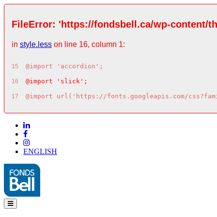
FileError: 'https://fondsbell.ca/wp-content/t
in
style.less
on line 16, column 1:
@import 'accordion';
15
@import 'slick';
16
@import url('https://fonts.googleapis.com/css?fam
17
ENGLISH