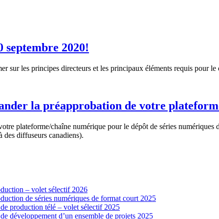
0 septembre 2020!
r sur les principes directeurs et les principaux éléments requis pour l
mander la préapprobation de votre platefor
 votre plateforme/chaîne numérique pour le dépôt de séries numériques d
à des diffuseurs canadiens).
uction – volet sélectif 2026
duction de séries numériques de format court 2025
 production télé – volet sélectif 2025
 de développement d’un ensemble de projets 2025