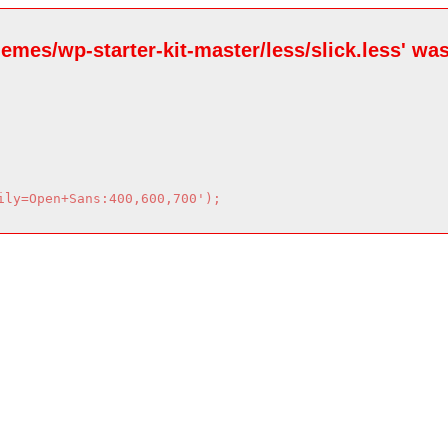
hemes/wp-starter-kit-master/less/slick.less' was
ily=Open+Sans:400,600,700');