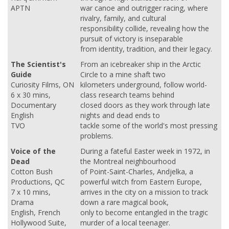
APTN
war canoe and outrigger racing, where
rivalry, family, and cultural
responsibility collide, revealing how the
pursuit of victory is inseparable
from identity, tradition, and their legacy.
The Scientist's
From an icebreaker ship in the Arctic
Guide
Circle to a mine shaft two
Curiosity Films, ON
kilometers underground, follow world-
6 x 30 mins,
class research teams behind
Documentary
closed doors as they work through late
English
nights and dead ends to
TVO
tackle some of the world's most pressing
problems.
Voice of the
During a fateful Easter week in 1972, in
Dead
the Montreal neighbourhood
Cotton Bush
of Point-Saint-Charles, Andjelka, a
Productions, QC
powerful witch from Eastern Europe,
7 x 10 mins,
arrives in the city on a mission to track
Drama
down a rare magical book,
English, French
only to become entangled in the tragic
Hollywood Suite,
murder of a local teenager.