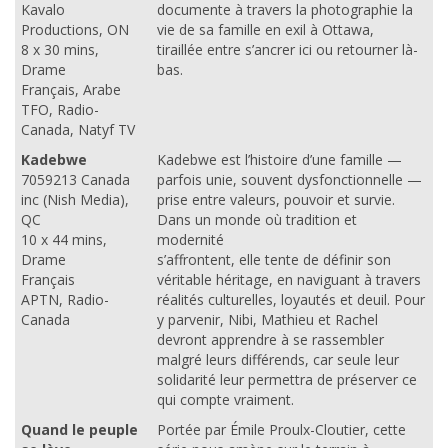
Kavalo
documente à travers la photographie la
Productions, ON
vie de sa famille en exil à Ottawa,
8 x 30 mins,
tiraillée entre s’ancrer ici ou retourner là-
Drame
bas.
Français, Arabe
TFO, Radio-
Canada, Natyf TV
Kadebwe
Kadebwe est l’histoire d’une famille —
7059213 Canada
parfois unie, souvent dysfonctionnelle —
inc (Nish Media),
prise entre valeurs, pouvoir et survie.
QC
Dans un monde où tradition et
10 x 44 mins,
modernité
Drame
s’affrontent, elle tente de définir son
Français
véritable héritage, en naviguant à travers
APTN, Radio-
réalités culturelles, loyautés et deuil. Pour
Canada
y parvenir, Nibi, Mathieu et Rachel
devront apprendre à se rassembler
malgré leurs différends, car seule leur
solidarité leur permettra de préserver ce
qui compte vraiment.
Quand le peuple
Portée par Émile Proulx-Cloutier, cette