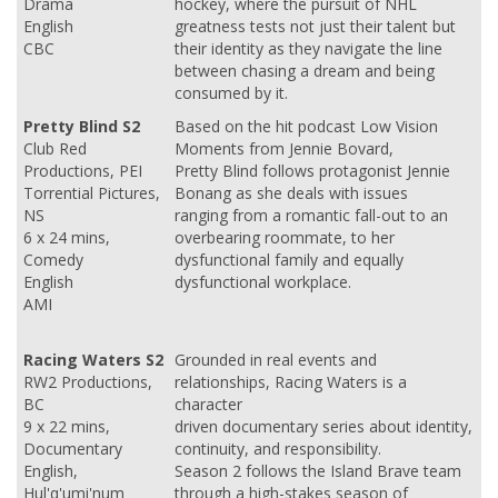
Drama
hockey, where the pursuit of NHL
English
greatness tests not just their talent but
CBC
their identity as they navigate the line
between chasing a dream and being
consumed by it.
Pretty Blind S2
Based on the hit podcast Low Vision
Club Red
Moments from Jennie Bovard,
Productions, PEI
Pretty Blind follows protagonist Jennie
Torrential Pictures,
Bonang as she deals with issues
NS
ranging from a romantic fall-out to an
6 x 24 mins,
overbearing roommate, to her
Comedy
dysfunctional family and equally
English
dysfunctional workplace.
AMI
Racing Waters S2
Grounded in real events and
RW2 Productions,
relationships, Racing Waters is a
BC
character
9 x 22 mins,
driven documentary series about identity,
Documentary
continuity, and responsibility.
English,
Season 2 follows the Island Brave team
Hul'q'umi'num
through a high-stakes season of