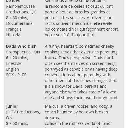
se lève
série nous amène sur le terrain à
Pamplemousse
la rencontre de celles et ceux qui ont
Productions, QC
porté à bout de bras les grandes et
8 x 60 mins,
petites luttes sociales. À travers leurs
Documentaire
récits souvent méconnus, elle révèle
Français
les combats d’hier qui façonnent encore
Historia
notre société d’aujourd’hui.
Dads Who Dish
A funny, heartfelt, sometimes cheeky
Philospherical, ON
cooking series that examines parenting
6 x 20 mins,
from a Dad's perspective. Dads don’t
Lifestyle
often see themselves on screen being
English
portrayed as capable or as having deep
FOX - BITE
conversations about parenting with
other men but this series changes that.
It's a show for Dads, parents and
anyone else who takes care of a loved
one and shows their love through food.
Junior
Marcus, a driven rookie, and Kozy, a
JR TV Productions,
coach haunted by her own broken
ON
dreams,
8 x 60 mins,
collide in the ruthless world of junior