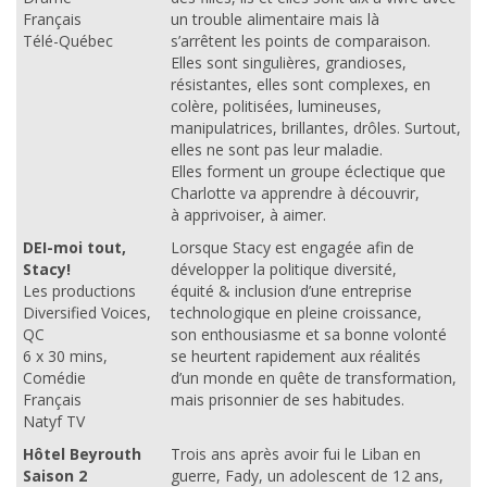
Français
un trouble alimentaire mais là
Télé-Québec
s’arrêtent les points de comparaison.
Elles sont singulières, grandioses,
résistantes, elles sont complexes, en
colère, politisées, lumineuses,
manipulatrices, brillantes, drôles. Surtout,
elles ne sont pas leur maladie.
Elles forment un groupe éclectique que
Charlotte va apprendre à découvrir,
à apprivoiser, à aimer.
DEI-moi tout,
Lorsque Stacy est engagée afin de
Stacy!
développer la politique diversité,
Les productions
équité & inclusion d’une entreprise
Diversified Voices,
technologique en pleine croissance,
QC
son enthousiasme et sa bonne volonté
6 x 30 mins,
se heurtent rapidement aux réalités
Comédie
d’un monde en quête de transformation,
Français
mais prisonnier de ses habitudes.
Natyf TV
Hôtel Beyrouth
Trois ans après avoir fui le Liban en
Saison 2
guerre, Fady, un adolescent de 12 ans,