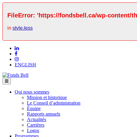
FileError: 'https://fondsbell.ca/wp-content/t
in
style.less
ENGLISH
Qui nous sommes
Mission et historique
Le Conseil d’administration
Équipe
Rapports annuels
Actualités
Carrières
Logos
Programmes