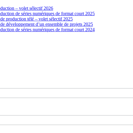
uction – volet sélectif 2026
duction de séries numériques de format court 2025
 production télé – volet sélectif 2025
 de développement d’un ensemble de projets 2025
duction de séries numériques de format court 2024